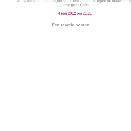
Wauw dat ziet er mooi uit,het steekt ook zo mooi af tegen de blauwe lucht
Lieve groet Chris
4 mei 2012 om 21:21
Een reactie posten