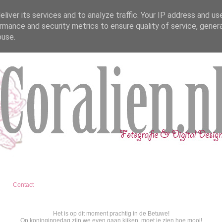
liver its services and to analyze traffic. Your IP address and us
rmance and security metrics to ensure quality of service, gene
buse.
Coralien - Fotografie en Digital Design 
Contact
Het is op dit moment prachtig in de Betuwe!
Op koninginnedag zijn we even gaan kijken, moet je zien hoe mooi!