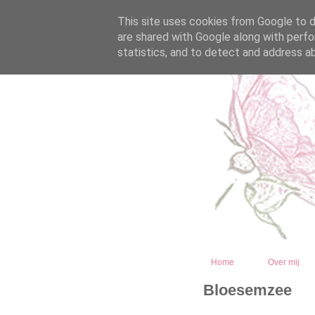
This site uses cookies from Google to de
are shared with Google along with perfo
statistics, and to detect and address a
Home
Over mij
Bloesemzee