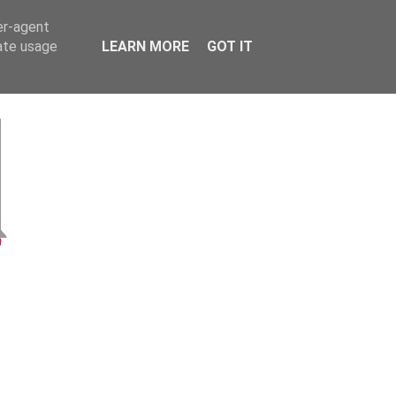
er-agent
rate usage
LEARN MORE
GOT IT
- Kootwijkerbroek