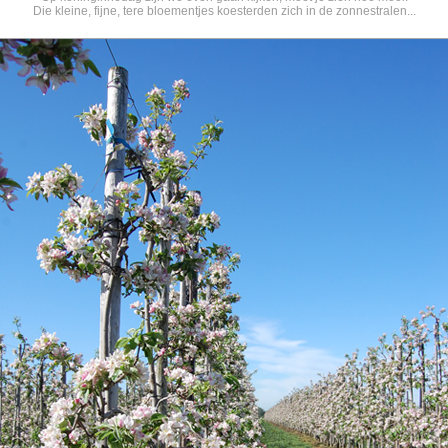
Die kleine, fijne, tere bloementjes koesterden zich in de zonnestralen...