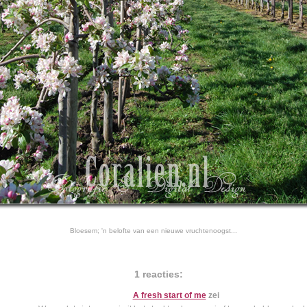
Bloesem; 'n belofte van een nieuwe vruchtenoogst...
1 reacties:
A fresh start of me
zei