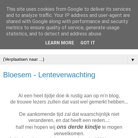
This site uses cookies from Google to deliver its services
Coralien - Fotografie en
and to analyze traffic. Your IP address and user-agent are
shared with Google along with performance and security
Digital Design -
metrics to ensure quality of service, generate usage
statistics, and to detect and address abuse.
Kootwijkerbroek
LEARN MORE
GOT IT
▼
Bloesem - Lenteverwachting
Al een heel tijdje doe ik rustig aan op m'n blog,
de trouwe lezers zullen dat vast wel gemerkt hebben...
De aankomende tijd zal dat waarschijnlijk niet
veranderen, en dat heeft een reden...:
ons derde kindje
half mei hopen wij
te mogen
verwelkomen.