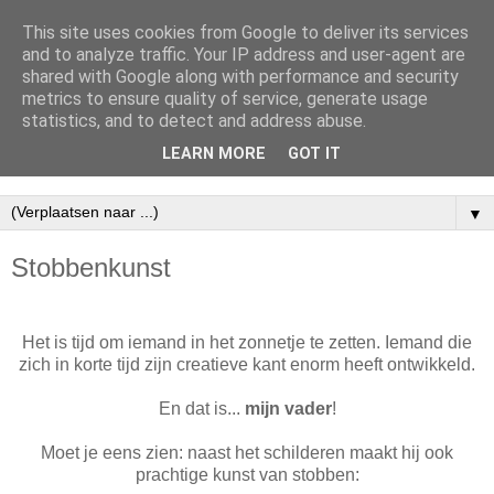
This site uses cookies from Google to deliver its services
Coralien - Fotografie en
and to analyze traffic. Your IP address and user-agent are
shared with Google along with performance and security
Digital Design -
metrics to ensure quality of service, generate usage
statistics, and to detect and address abuse.
Kootwijkerbroek
LEARN MORE
GOT IT
▼
Stobbenkunst
Het is tijd om iemand in het zonnetje te zetten. Iemand die
zich in korte tijd zijn creatieve kant enorm heeft ontwikkeld.
En dat is...
mijn vader
!
Moet je eens zien: naast het schilderen maakt hij ook
prachtige kunst van stobben: